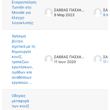
Ενεργοποίηση
Turnitin στο
ΣΑΒΒΑΣ ΠΑΣΧΑΛΙΔΗΣ
Moodle για
9 Μαρ 2023
9 Μ
έλεγχο
λογοκλοπής
Χρήσιμα
βίντεο
σχετικά με τη
δημιουργία
κουίζ,
ΣΑΒΒΑΣ ΠΑΣΧΑΛΙΔΗΣ
τραπεζών
11 Ιουν 2020
11 
ερωτήσεων,
ομάδων και
αναθέσεων
εργασιών ...
Οδηγίες
μεταφορά
των κουίζ