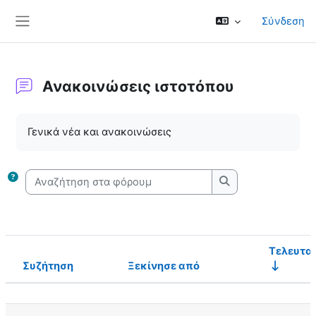
Μετάβαση στο κεντρικό περιεχόμενο
Σύνδεση
Πλευρικός πίνακας
Ανακοινώσεις ιστοτόπου
Απαιτήσεις ολοκλήρωσης
Γενικά νέα και ανακοινώσεις
Αναζήτηση στα φόρουμ
Αναζήτηση στα φ
Τελευτα
Συζήτηση
Ξεκίνησε από
Κατάσταση
Λίστα συζητήσεων. Εμφάνιση 4 από {